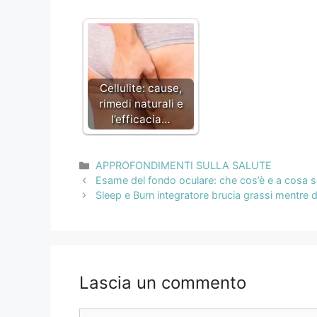
Cellulite: cause,
rimedi naturali e
l’efficacia…
Categorie
APPROFONDIMENTI SULLA SALUTE
Navigazione
Esame del fondo oculare: che cos’è e a cosa 
articolo
Sleep e Burn integratore brucia grassi mentre d
Lascia un commento
Commento