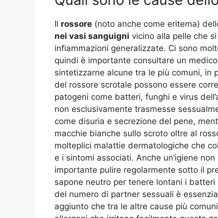
Il
rossore
(noto anche come eritema) dello
nei vasi sanguigni
vicino alla pelle che si
infiammazioni generalizzate. Ci sono mol
quindi è importante consultare un medico
sintetizzarne alcune tra le più comuni, in
del rossore scrotale possono essere correl
patogeni come batteri, funghi e virus dell
non esclusivamente trasmesse sessualmen
come disuria e secrezione del pene, mentr
macchie bianche sullo scroto oltre al ros
molteplici malattie dermatologiche che co
e i sintomi associati. Anche un’igiene non
importante pulire regolarmente sotto il pr
sapone neutro per tenere lontani i batteri n
del numero di partner sessuali è essenzial
aggiunto che tra le altre cause più comuni