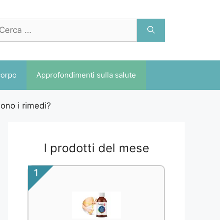
cerca
r:
corpo
Approfondimenti sulla salute
ono i rimedi?
I prodotti del mese
1