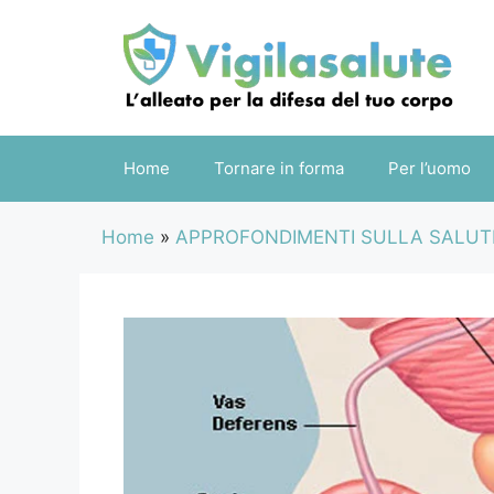
Vai
al
contenuto
Home
Tornare in forma
Per l’uomo
Home
»
APPROFONDIMENTI SULLA SALUT