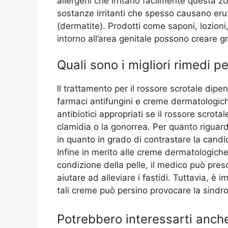
allergeni che irritano facilmente questa zo
sostanze irritanti che spesso causano eru
(dermatite). Prodotti come saponi, lozioni,
intorno all’area genitale possono creare gr
Quali sono i migliori rimedi p
ll trattamento per il rossore scrotale dipe
farmaci antifungini e creme dermatologich
antibiotici appropriati se il rossore scrotal
clamidia o la gonorrea. Per quanto riguard
in quanto in grado di contrastare la cand
Infine in merito alle creme dermatologiche
condizione della pelle, il medico può pre
aiutare ad alleviare i fastidi. Tuttavia, è 
tali creme può persino provocare la sindro
Potrebbero interessarti anch