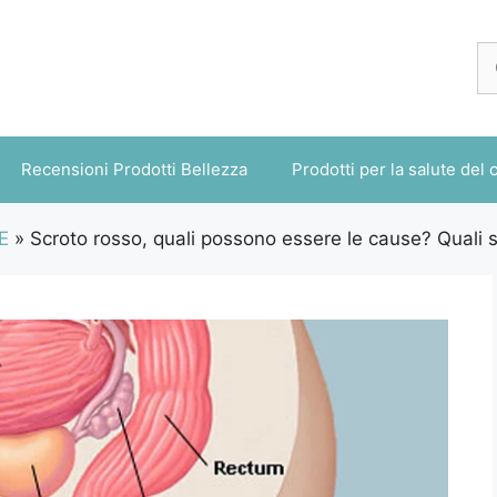
Ri
pe
Recensioni Prodotti Bellezza
Prodotti per la salute del 
E
»
Scroto rosso, quali possono essere le cause? Quali s