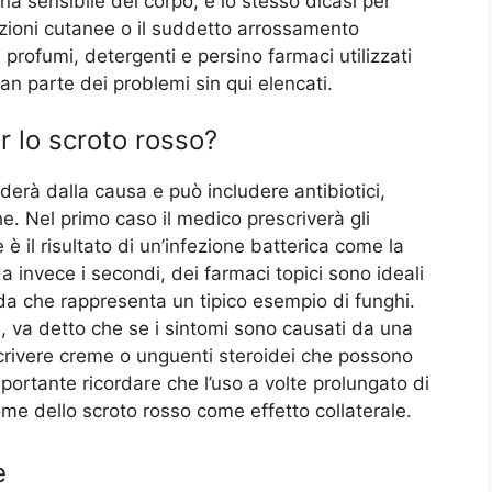
na sensibile del corpo, e lo stesso dicasi per
zioni cutanee o il suddetto arrossamento
 profumi, detergenti e persino farmaci utilizzati
an parte dei problemi sin qui elencati.
er lo scroto rosso?
nderà dalla causa e può includere antibiotici,
e. Nel primo caso il medico prescriverà gli
e è il risultato di un’infezione batterica come la
a invece i secondi, dei farmaci topici sono ideali
ida che rappresenta un tipico esempio di funghi.
, va detto che se i sintomi sono causati da una
scrivere creme o unguenti steroidei che possono
importante ricordare che l’uso a volte prolungato di
me dello scroto rosso come effetto collaterale.
e