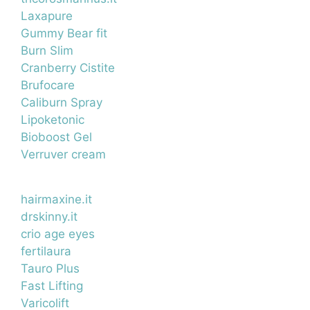
Laxapure
Gummy Bear fit
Burn Slim
Cranberry Cistite
Brufocare
Caliburn Spray
Lipoketonic
Bioboost Gel
Verruver cream
hairmaxine.it
drskinny.it
crio age eyes
fertilaura
Tauro Plus
Fast Lifting
Varicolift