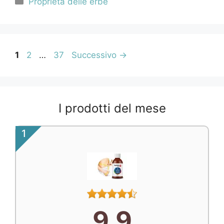
Proprietà delle erbe
Navigazione
Pagina
Pagina
Pagina
1
2
…
37
Successivo
→
articolo
I prodotti del mese
1
9.9