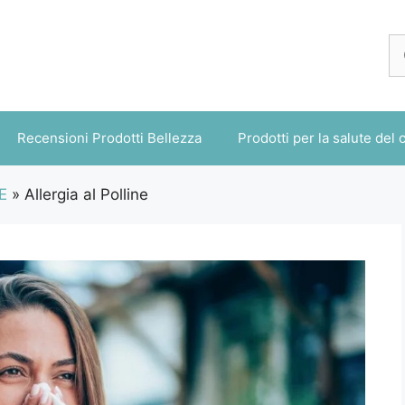
Ri
pe
Recensioni Prodotti Bellezza
Prodotti per la salute del 
E
»
Allergia al Polline