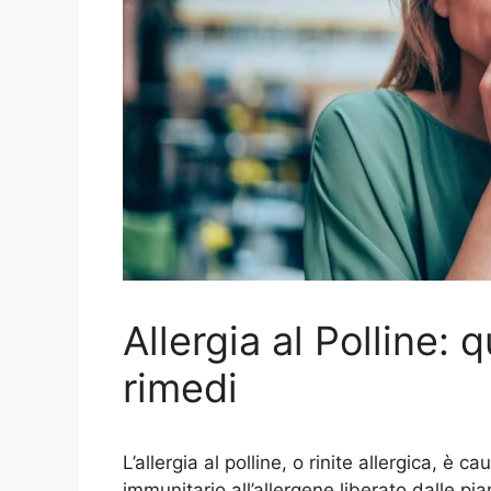
Allergia al Polline: 
rimedi
L’allergia al polline, o rinite allergica, è
immunitario all’allergene liberato dalle p