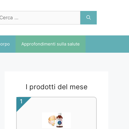
cerca
r:
corpo
Approfondimenti sulla salute
I prodotti del mese
1