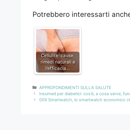
Potrebbero interessarti anch
Cellulite: cause,
rimedi naturali e
l’efficacia…
Categorie
APPROFONDIMENTI SULLA SALUTE
Navigazione
Insumed per diabetici: cos’è, a cosa serve, fu
articolo
00X Smartwatch, lo smartwatch economico che