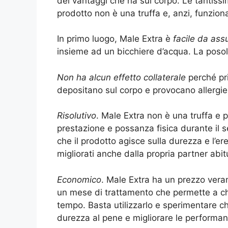
dei vantaggi che ha sul corpo. Le tantissim
prodotto non è una truffa e, anzi, funziona
In primo luogo, Male Extra è
facile da as
insieme ad un bicchiere d’acqua. La posol
Non ha alcun effetto collaterale
perché pri
depositano sul corpo e provocano allergie
Risolutivo
. Male Extra non è una truffa e p
prestazione e possanza fisica durante il se
che il prodotto agisce sulla durezza e l’e
migliorati anche dalla propria partner abit
Economico
. Male Extra ha un prezzo vera
un mese di trattamento che permette a ch
tempo. Basta utilizzarlo e sperimentare ch
durezza al pene e migliorare le performan