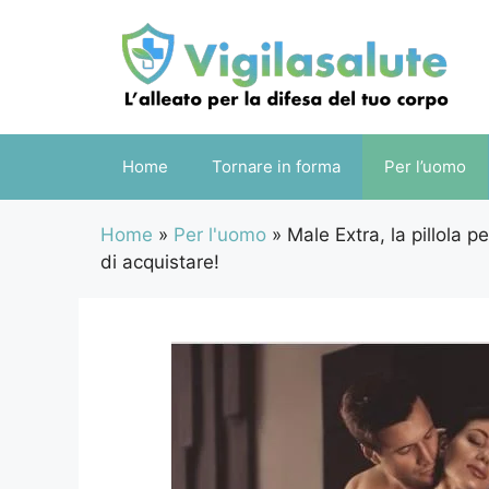
Vai
al
contenuto
Home
Tornare in forma
Per l’uomo
Home
»
Per l'uomo
»
Male Extra, la pillola p
di acquistare!