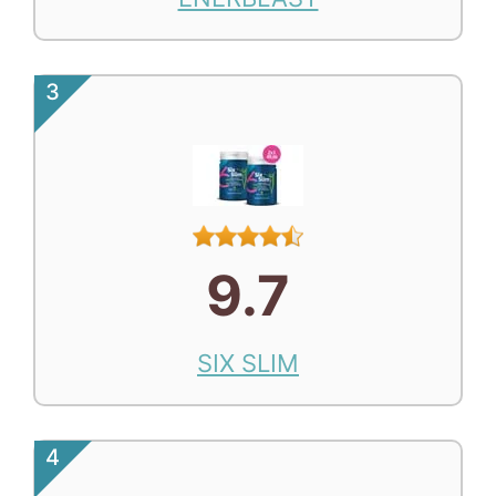
3
9.7
SIX SLIM
4