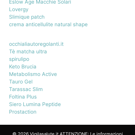
Eslow Age Macchie Solari
Lovergy
Slimique patch
crema anticellulite natural shape
occhialiautoregolanti.it
Tè matcha ultra
spirulipo
Keto Brucia
Metabolismo Active
Tauro Gel
Tarassac Slim
Foltina Plus
Siero Lumina Peptide
Prostaction
© 2026 Vigilasalute.it ATTENZIONE: Le informazioni