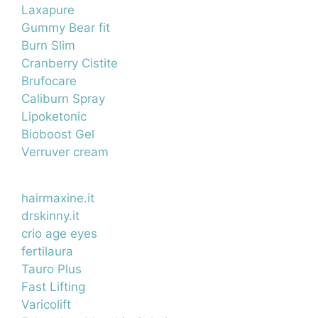
Laxapure
Gummy Bear fit
Burn Slim
Cranberry Cistite
Brufocare
Caliburn Spray
Lipoketonic
Bioboost Gel
Verruver cream
hairmaxine.it
drskinny.it
crio age eyes
fertilaura
Tauro Plus
Fast Lifting
Varicolift