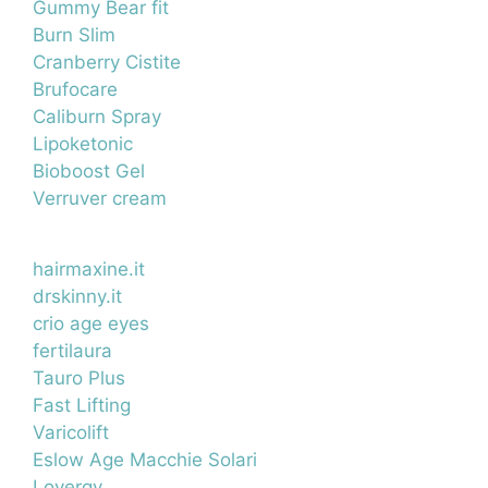
Gummy Bear fit
Burn Slim
Cranberry Cistite
Brufocare
Caliburn Spray
Lipoketonic
Bioboost Gel
Verruver cream
hairmaxine.it
drskinny.it
crio age eyes
fertilaura
Tauro Plus
Fast Lifting
Varicolift
Eslow Age Macchie Solari
Lovergy