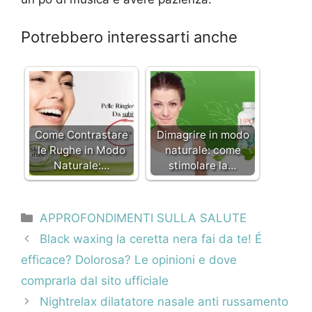
Potrebbero interessarti anche
Come Contrastare
Dimagrire in modo
le Rughe in Modo
naturale: come
Naturale:…
stimolare la…
Categorie
APPROFONDIMENTI SULLA SALUTE
Navigazione
Black waxing la ceretta nera fai da te! É
articolo
efficace? Dolorosa? Le opinioni e dove
comprarla dal sito ufficiale
Nightrelax dilatatore nasale anti russamento