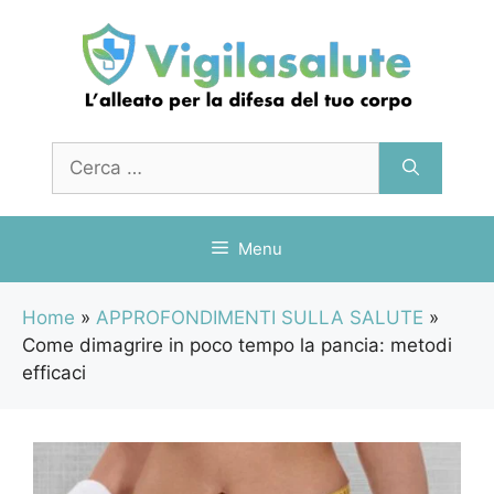
Vai
al
contenuto
Ricerca
per:
Menu
Home
»
APPROFONDIMENTI SULLA SALUTE
»
Come dimagrire in poco tempo la pancia: metodi
efficaci