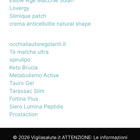
Eslow Age Macchie Solari
Lovergy
Slimique patch
crema anticellulite natural shape
occhialiautoregolanti.it
Tè matcha ultra
spirulipo
Keto Brucia
Metabolismo Active
Tauro Gel
Tarassac Slim
Foltina Plus
Siero Lumina Peptide
Prostaction
© 2026 Vigilasalute.it ATTENZIONE: Le informazioni