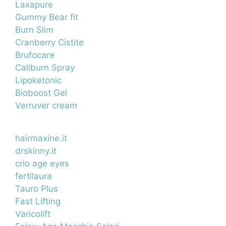
Laxapure
Gummy Bear fit
Burn Slim
Cranberry Cistite
Brufocare
Caliburn Spray
Lipoketonic
Bioboost Gel
Verruver cream
hairmaxine.it
drskinny.it
crio age eyes
fertilaura
Tauro Plus
Fast Lifting
Varicolift