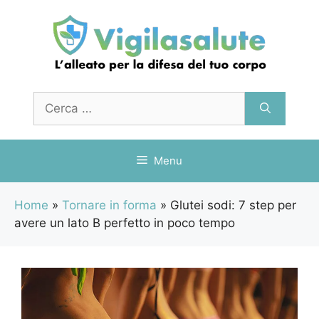
Vai
al
contenuto
Ricerca
per:
Menu
Home
»
Tornare in forma
»
Glutei sodi: 7 step per
avere un lato B perfetto in poco tempo