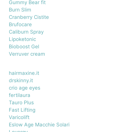
Gummy Bear fit
Burn Slim
Cranberry Cistite
Brufocare
Caliburn Spray
Lipoketonic
Bioboost Gel
Verruver cream
hairmaxine.it
drskinny.it
crio age eyes
fertilaura
Tauro Plus
Fast Lifting
Varicolift
Eslow Age Macchie Solari