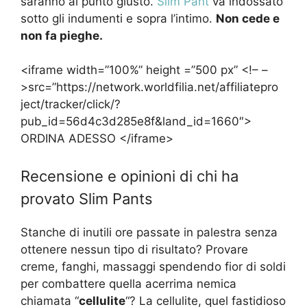
saranno al punto giusto.
Slim Pant
va indossato
sotto gli indumenti e sopra l’intimo.
Non cede e
non fa pieghe.
<iframe width=”100%” height =”500 px” <!– –
>src=”https://network.worldfilia.net/affiliatepro
ject/tracker/click/?
pub_id=56d4c3d285e8f&land_id=1660″>
ORDINA ADESSO </iframe>
Recensione e opinioni di chi ha
provato Slim Pants
Stanche di inutili ore passate in palestra senza
ottenere nessun tipo di risultato? Provare
creme, fanghi, massaggi spendendo fior di soldi
per combattere quella acerrima nemica
chiamata “
cellulite
“? La cellulite, quel fastidioso