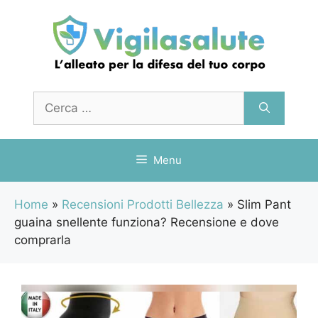
Vai
al
contenuto
Ricerca
per:
Menu
Home
»
Recensioni Prodotti Bellezza
»
Slim Pant
guaina snellente funziona? Recensione e dove
comprarla