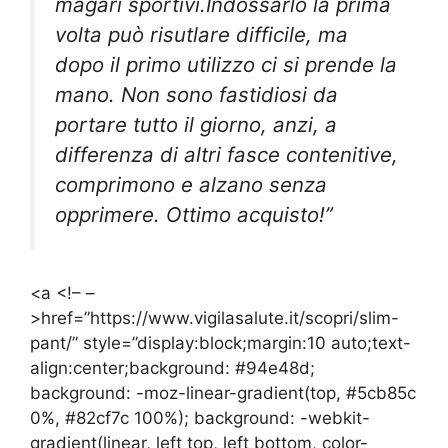
magari sportivi.Indossarlo la prima
volta può risutlare difficile, ma
dopo il primo utilizzo ci si prende la
mano. Non sono fastidiosi da
portare tutto il giorno, anzi, a
differenza di altri fasce contenitive,
comprimono e alzano senza
opprimere. Ottimo acquisto!”
<a <!– –
>href=”https://www.vigilasalute.it/scopri/slim-
pant/” style=”display:block;margin:10 auto;text-
align:center;background: #94e48d;
background: -moz-linear-gradient(top, #5cb85c
0%, #82cf7c 100%); background: -webkit-
gradient(linear, left top, left bottom, color-