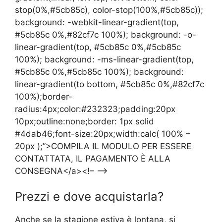
stop(0%,#5cb85c), color-stop(100%,#5cb85c));
background: -webkit-linear-gradient(top,
#5cb85c 0%,#82cf7c 100%); background: -o-
linear-gradient(top, #5cb85c 0%,#5cb85c
100%); background: -ms-linear-gradient(top,
#5cb85c 0%,#5cb85c 100%); background:
linear-gradient(to bottom, #5cb85c 0%,#82cf7c
100%);border-
radius:4px;color:#232323;padding:20px
10px;outline:none;border: 1px solid
#4dab46;font-size:20px;width:calc( 100% –
20px );”>COMPILA IL MODULO PER ESSERE
CONTATTATA, IL PAGAMENTO È ALLA
CONSEGNA</a><!– –>
Prezzi e dove acquistarla?
Anche se la stagione estiva è lontana, si