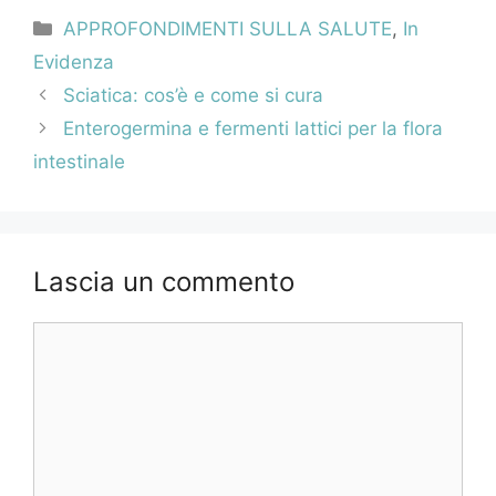
Categorie
APPROFONDIMENTI SULLA SALUTE
,
In
Evidenza
Navigazione
Sciatica: cos’è e come si cura
articolo
Enterogermina e fermenti lattici per la flora
intestinale
Lascia un commento
Commento