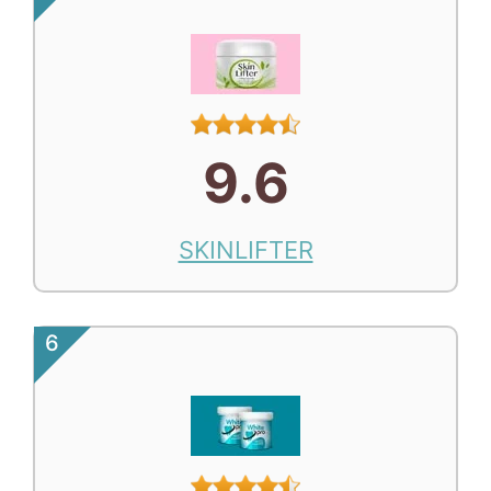
9.6
SKINLIFTER
6