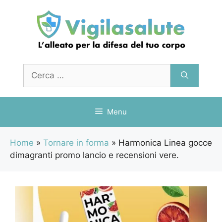
Vai
al
contenuto
Ricerca
per:
Menu
Home
»
Tornare in forma
»
Harmonica Linea gocce
dimagranti promo lancio e recensioni vere.