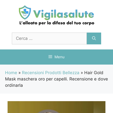
Vai
al
contenuto
Ricerca
per:
Menu
Home
»
Recensioni Prodotti Bellezza
»
Hair Gold
Mask maschera oro per capelli. Recensione e dove
ordinarla