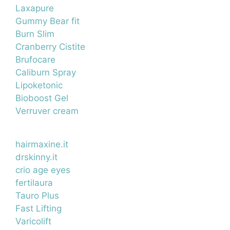
Laxapure
Gummy Bear fit
Burn Slim
Cranberry Cistite
Brufocare
Caliburn Spray
Lipoketonic
Bioboost Gel
Verruver cream
hairmaxine.it
drskinny.it
crio age eyes
fertilaura
Tauro Plus
Fast Lifting
Varicolift