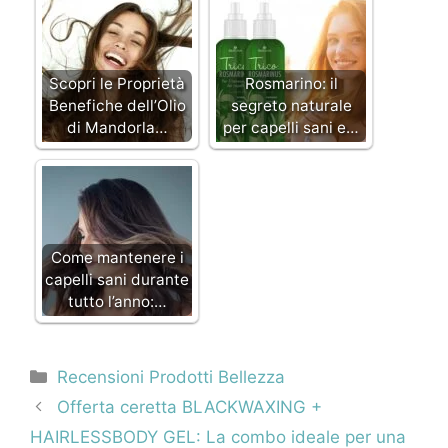
Scopri le Proprietà
Rosmarino: il
Benefiche dell’Olio
segreto naturale
di Mandorla…
per capelli sani e…
Come mantenere i
capelli sani durante
tutto l’anno:…
Categorie
Recensioni Prodotti Bellezza
Navigazione
Offerta ceretta BLACKWAXING +
articolo
HAIRLESSBODY GEL: La combo ideale per una