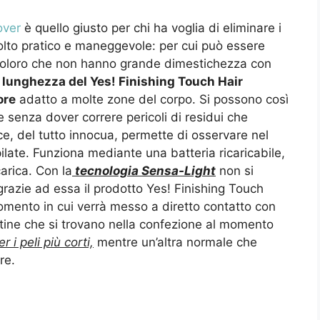
over
è quello giusto per chi ha voglia di eliminare i
molto pratico e maneggevole: per cui può essere
coloro che non hanno grande dimestichezza con
di lunghezza del Yes! Finishing Touch Hair
ore
adatto a molte zone del corpo. Si possono così
 e senza dover correre pericoli di residui che
e, del tutto innocua, permette di osservare nel
late. Funziona mediante una batteria ricaricabile,
carica. Con la
tecnologia Sensa-Light
non si
i grazie ad essa il prodotto Yes! Finishing Touch
omento in cui verrà messo a diretto contatto con
stine che si trovano nella confezione al momento
 i peli più corti,
mentre un’altra normale che
re.