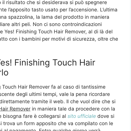
 il risultato che si desiderava si può spegnere
e l’apposito tasto usato per l’accensione. L’ultima
una spazzolina, la lama del prodotto in maniera
iare altri peli. Non ci sono controindicazioni
ome Yes! Finishing Touch Hair Remover, al di là del
tto con i bambini per motivi di sicurezza, oltre che
es! Finishing Touch Hair
lo
Touch Hair Remover fa al caso di tantissime
scente degli ultimi tempi, vale la pena ricordare
rettamente tramite il web. Il che vuol dire che si
 Hair Remover
in maniera tale da procedere con la
 bisogna fare è collegarsi al
sito ufficiale
dove si
si trova un form apposito che va compilato con le
tivi al pagamento. Entro qualche giorno verrà