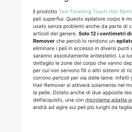
Il prodotto
Yes! Finishing Touch Hair Rem
peli superflui. Questo epilatore corpo è 
usato senza problemi anche da parte di 
articoli del genere.
Solo 12 i centimetri 
Remover
che perciò lo rendono un
epilat
eliminare i peli in eccesso in diversi punti
saranno assolutamente antiestetici. La luc
dettaglio le zone del corpo che vanno depi
per cui non servono fili o altri sistemi di ri
corrono pericoli per via delle lame: infatt
Hair Remover si attiverà solamente nel m
la pelle. Dotato anche di due apposite te
dell’acquisto, una con
microlama adatta per
andrà ad agire sui peli più lunghi da taglia