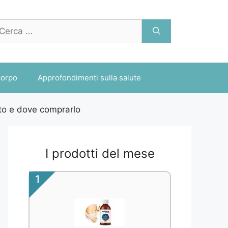
cerca
r:
corpo
Approfondimenti sulla salute
sto e dove comprarlo
I prodotti del mese
1