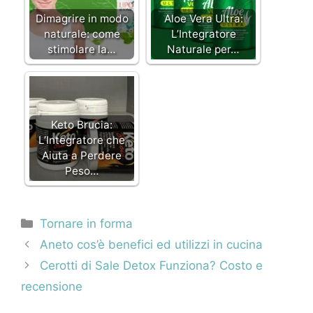
Dimagrire in modo
Aloe Vera Ultra:
naturale: come
L’Integratore
stimolare la…
Naturale per…
Keto Brucia:
L’Integratore che
Aiuta a Perdere
Peso…
Categorie
Tornare in forma
Navigazione
Aneto cos’è benefici ed utilizzi in cucina
articolo
Cerotti di Sale Detox Funziona? Costo e
recensione