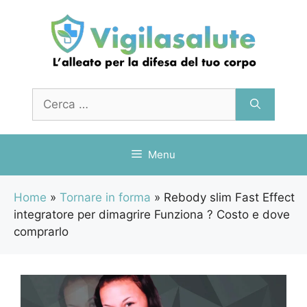
Vai
al
contenuto
Ricerca
per:
Menu
Home
»
Tornare in forma
»
Rebody slim Fast Effect
integratore per dimagrire Funziona ? Costo e dove
comprarlo