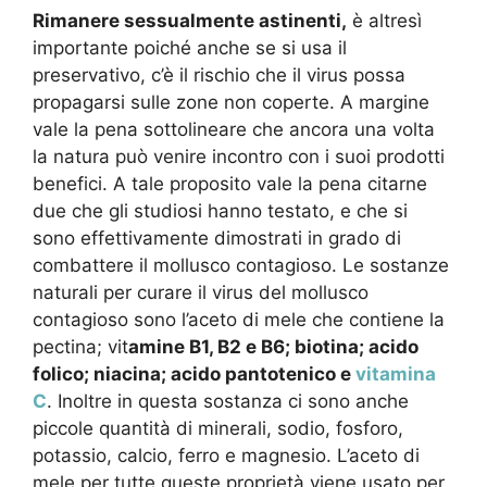
Rimanere sessualmente astinenti,
è altresì
importante poiché anche se si usa il
preservativo, c’è il rischio che il virus possa
propagarsi sulle zone non coperte. A margine
vale la pena sottolineare che ancora una volta
la natura può venire incontro con i suoi prodotti
benefici. A tale proposito vale la pena citarne
due che gli studiosi hanno testato, e che si
sono effettivamente dimostrati in grado di
combattere il mollusco contagioso. Le sostanze
naturali per curare il virus del mollusco
contagioso sono l’aceto di mele che contiene la
pectina; vit
amine B1, B2 e B6; biotina; acido
folico; niacina; acido pantotenico e
vitamina
C
. Inoltre in questa sostanza ci sono anche
piccole quantità di minerali, sodio, fosforo,
potassio, calcio, ferro e magnesio. L’aceto di
mele per tutte queste proprietà viene usato per