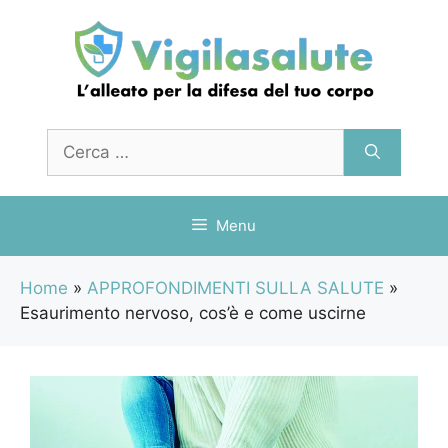
Vai
al
contenuto
Ricerca
per:
Menu
Home
»
APPROFONDIMENTI SULLA SALUTE
»
Esaurimento nervoso, cos’è e come uscirne