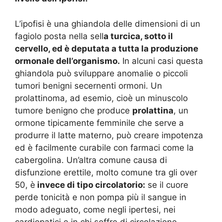
L’ipofisi è una ghiandola delle dimensioni di un
fagiolo posta nella sell
a turcica, sotto il
cervello, ed è deputata a tutta la produzione
ormonale dell’organismo.
In alcuni casi questa
ghiandola può sviluppare anomalie o piccoli
tumori benigni secernenti ormoni. Un
prolattinoma, ad esemio, cioè un minuscolo
tumore benigno che produce
prolattina
, un
ormone tipicamente femminile che serve a
produrre il latte materno, può creare impotenza
ed è facilmente curabile con farmaci come la
cabergolina. Un’altra comune causa di
disfunzione erettile, molto comune tra gli over
50, è
invece di tipo circolatorio:
se il cuore
perde tonicità e non pompa più il sangue in
modo adeguato, come negli ipertesi, nei
cardiopatici e in chi soffre di circolazione