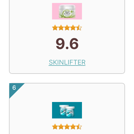
9.6
SKINLIFTER
6