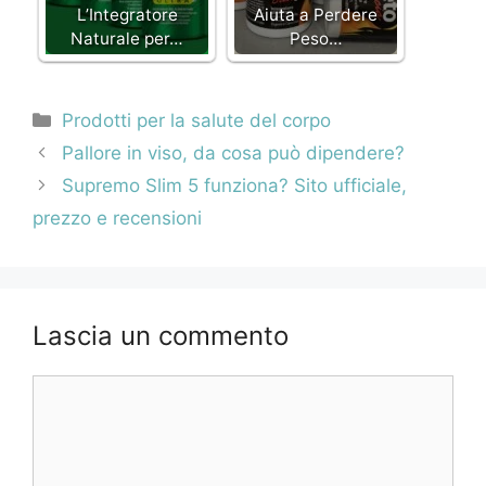
L’Integratore
Aiuta a Perdere
Naturale per…
Peso…
Categorie
Prodotti per la salute del corpo
Navigazione
Pallore in viso, da cosa può dipendere?
articolo
Supremo Slim 5 funziona? Sito ufficiale,
prezzo e recensioni
Lascia un commento
Commento