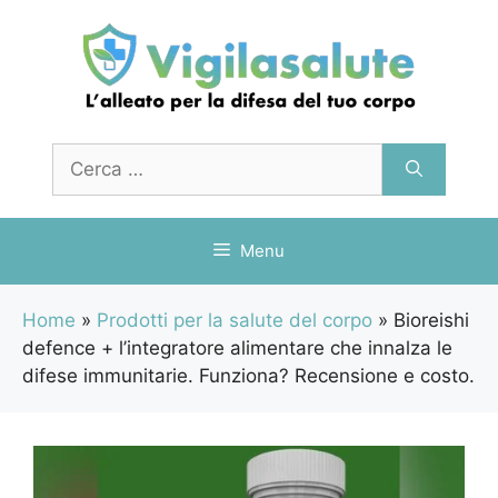
Vai
al
contenuto
Ricerca
per:
Menu
Home
»
Prodotti per la salute del corpo
»
Bioreishi
defence + l’integratore alimentare che innalza le
difese immunitarie. Funziona? Recensione e costo.