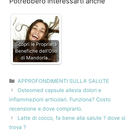
Potrebbero interessarti anche
Scopri le Proprietà
Benefiche dell’Olio
di Mandorla…
Categorie
APPROFONDIMENTI SULLA SALUTE
Navigazione
Osteomed capsule allevia dolori e
articolo
infiammazioni articolari. Funziona? Costo
recensione e dove comprarlo.
Latte di cocco, fa bene alla salute ? dove si
trova ?