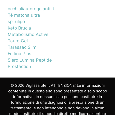
occhialiautoregolanti.it
Tè matcha ultra
spirulipo
Keto Brucia
Metabolismo Active
Tauro Gel
Tarassac Slim
Foltina Plus
Siero Lumina Peptide
Prostaction
© 2026 Vigilasalute.it ATTENZIONE: Le informazioni
contenute in questo sito sono presentate a solo scopo
informativo, in nessun caso possono costituire la
formulazione di una diagnosi o la prescrizione di un
trattamento, e non intendono e non devono in alcun
modo sostituire il rapporto diretto medico-paziente o