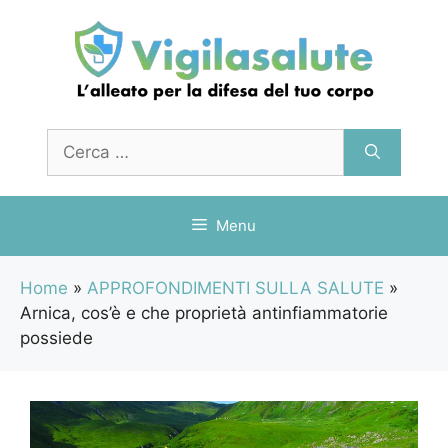
Vai
al
contenuto
Ricerca
per:
Menu
Home
»
APPROFONDIMENTI SULLA SALUTE
»
Arnica, cos’è e che proprietà antinfiammatorie
possiede