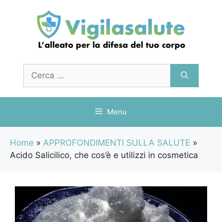
Vai
al
contenuto
Ricerca
per:
Menu
Home
»
APPROFONDIMENTI SULLA SALUTE
»
Acido Salicilico, che cos’è e utilizzi in cosmetica