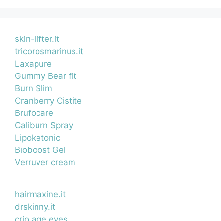
skin-lifter.it
tricorosmarinus.it
Laxapure
Gummy Bear fit
Burn Slim
Cranberry Cistite
Brufocare
Caliburn Spray
Lipoketonic
Bioboost Gel
Verruver cream
hairmaxine.it
drskinny.it
crio age eyes