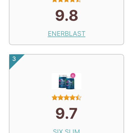
9.8
ENERBLAST
3
9.7
SIX SLIM