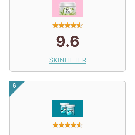
9.6
SKINLIFTER
6