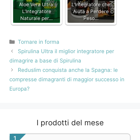
Aloe Vera Ultra:
L’Integratore che
L’Integratore
Aiuta a Perdere
Naturale per…
Peso…
Categorie
Tornare in forma
Navigazione
Spirulina Ultra il miglior integratore per
articolo
dimagrire a base di Spirulina
Reduslim conquista anche la Spagna: le
compresse dimagranti di maggior successo in
Europa?
I prodotti del mese
1